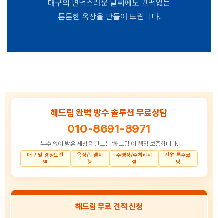
대구의 변덕스러운 날씨에도 끄떡없는
튼튼한 옥상을 만들어 드립니다.
해드림 완벽 방수 솔루션 무료상담
1644-1268
010-8691-8971
누수 없이 밝은 세상을 만드는 '해드림'이 책임 보증합니다.
대구 및 경상도전
옥상/판넬지
수영장/수처리시
산업 특수코
역
붕
설
팅
해드림 무료 견적 신청